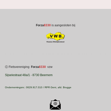
For
za
8330
is aangesloten bij
Ⓒ Fietsvereniging
For
za
8330
vzw
Sijselestraat 48a/1 - 8730 Beernem
Ondernemingsnr.: 0629.917.010 / RPR Gent, afd. Brugge