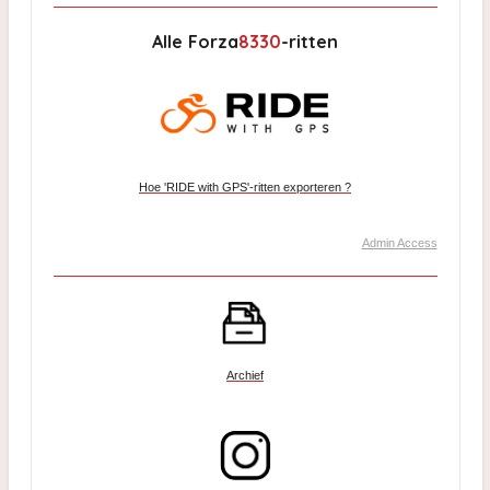
Alle
Forza
8330
-ritten
Hoe 'RIDE with GPS'-ritten exporteren ?
Admin Access
Archief